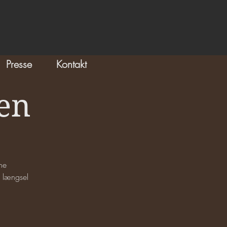
Presse
Kontakt
len
ne
 længsel