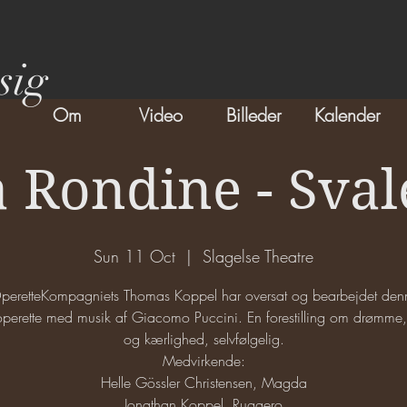
sig
Om
Video
Billeder
Kalender
 Rondine - Sva
Sun 11 Oct
  |  
Slagelse Theatre
peretteKompagniets Thomas Koppel har oversat og bearbejdet den
perette med musik af Giacomo Puccini. En forestilling om drømme,
og kærlighed, selvfølgelig.
Medvirkende:
Helle Gössler Christensen, Magda
Jonathan Koppel, Ruggero