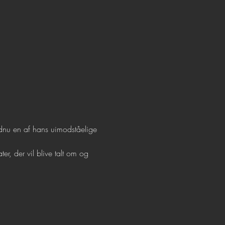
ndnu en af hans uimodståelige 
r, der vil blive talt om og 