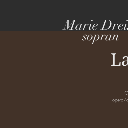
Marie Drei
sopran
La
O
opera/o