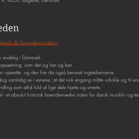
de 9, 4200 Slagelse, Denmark
eden
erkreds.dk/la-rondine-svalen/
nu endelig i Danmark
 opsætning, som det sig hør og bør.
 en operette, og den har da også bevaret ingredienserne.
dog samtidig se i øjnene, at det nok engang måtte udvikle sig til e
ling som altid fuld af lige dele hjerte og smerte.
- et absolut historisk brændemærke inden for dansk musikliv og teate