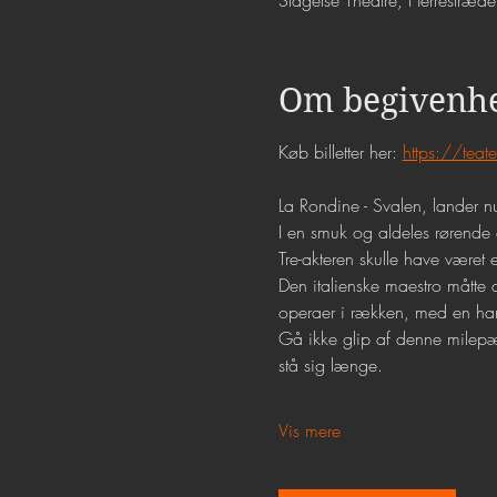
Slagelse Theatre, Herrestræ
Om begivenh
Køb billetter her: 
https://teat
La Rondine - Svalen, lander 
I en smuk og aldeles rørende
Tre-akteren skulle have været
Den italienske maestro måtte 
operaer i rækken, med en hand
Gå ikke glip af denne milepæl 
stå sig længe.
Vis mere