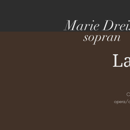
Marie Drei
sopran
La
O
opera/o