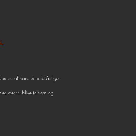
61
ndnu en af hans uimodståelige 
r, der vil blive talt om og 