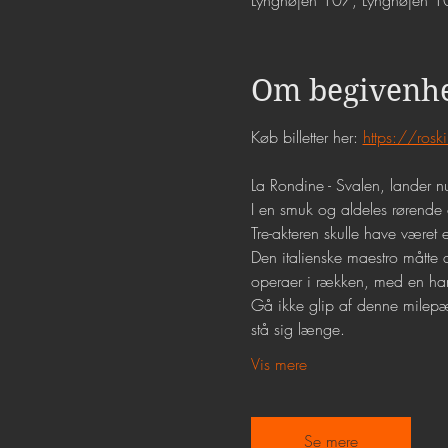
Lynghøjen 107, Lynghøjen 1
Om begivenh
Køb billetter her: 
https://rosk
La Rondine - Svalen, lander 
I en smuk og aldeles rørende
Tre-akteren skulle have været
Den italienske maestro måtte 
operaer i rækken, med en hand
Gå ikke glip af denne milepæl 
stå sig længe.
Vis mere
Se mere