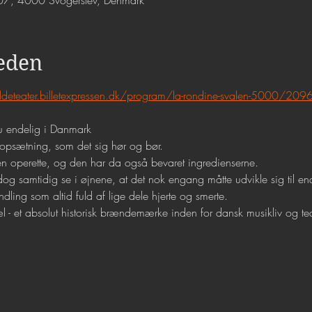
07, 4000 Svogerslev, Denmark
eden
ildeteater.billetexpressen.dk/program/la-rondine-svalen-5000/209
nu endelig i Danmark
 opsætning, som det sig hør og bør.
 en operette, og den har da også bevaret ingredienserne.
dog samtidig se i øjnene, at det nok engang måtte udvikle sig til e
ling som altid fuld af lige dele hjerte og smerte.
- et absolut historisk brændemærke inden for dansk musikliv og teate