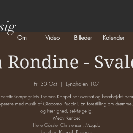
sig
Om
Video
Billeder
Kalender
 Rondine - Sva
Fri 30 Oct
  |  
Lynghøjen 107
peretteKompagniets Thomas Koppel har oversat og bearbejdet den
perette med musik af Giacomo Puccini. En forestilling om drømme,
og kærlighed, selvfølgelig.
Medvirkende:
Helle Gössler Christensen, Magda
Jonathan Koppel, Ruggero