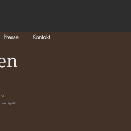
Presse
Kontakt
len
ne
 længsel