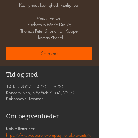
Kærlighed, kærlighed, kærlighed!
Medvirkende:
Elsebeth & Marie Dreisig
Thomas Peter & Jonathan Koppel
Thomas Rischel
Se mere
Tid og sted
14 Feb 2027, 14:00 – 16:00
Koncertkirken, Blågårds Pl. 6A, 2200
København, Denmark
Om begivenheden
Køb billetter her: 
https://www.operettekompagniet.dk/events/v